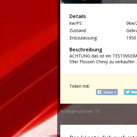
Details
kw/PS:
0kw/
Zustand:
Gebr
Erstzulassung:
1950
Beschreibung
ACHTUNG das ist ein TESTINSERA
59er Flossen Chevy zu verkaufen ...
Teilen mit:
Anzeigenummer: 13