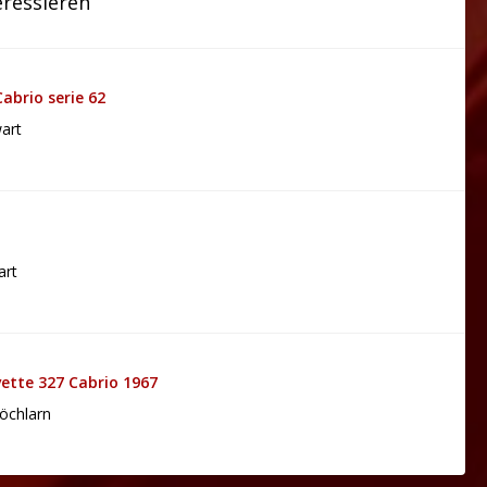
eressieren
Cabrio serie 62
art
art
vette 327 Cabrio 1967
öchlarn