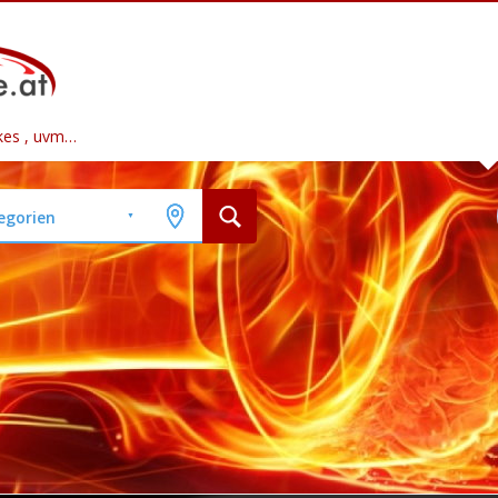
ikes , uvm…
tegorien