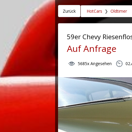
Zurück
HotCars
❯
Oldtimer
59er Chevy Riesenflo
Auf Anfrage
5685x Angesehen
02.