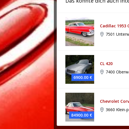
Das könnte dich auch int
Cadillac 1953 
7501 Unterw
CL 420
7400 Oberw
6900.00 €
Chevrolet Cor
3660 Klein-p
84900.00 €